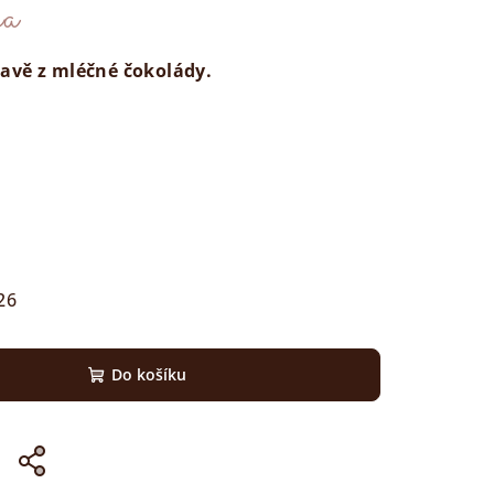
ka
avě z mléčné čokolády.
26
Do košíku