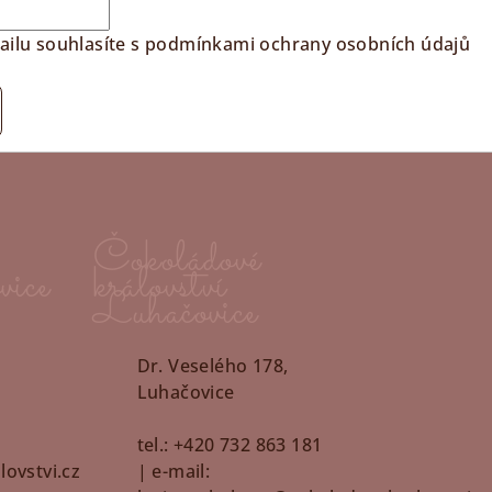
ilu souhlasíte s
podmínkami ochrany osobních údajů
Čokoládové
vice
království
Luhačovice
Dr. Veselého 178,
Luhačovice
5
tel.: +420 732 863 181
ovstvi.cz
| e-mail: