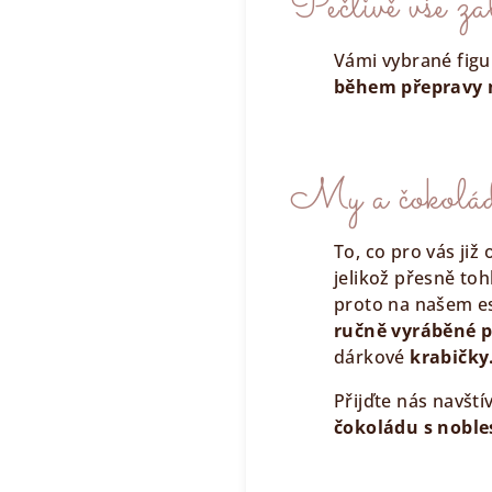
Pečlivě vše z
Vámi vybrané figu
během přepravy 
My a čokolád
To, co pro vás již
jelikož přesně to
proto na našem 
ručně vyráběné p
dárkové
krabičky
Přijďte nás navští
čokoládu s nobl