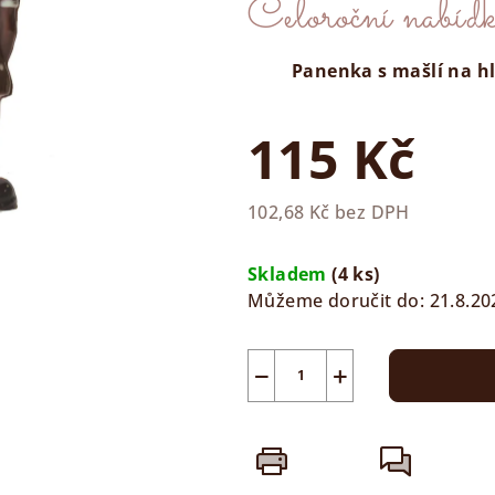
Celoroční nabíd
produktu
je
0,0
Panenka s mašlí na hl
z
5
115 Kč
hvězdiček.
102,68 Kč bez DPH
Měrná
cena:
Skladem
(4 ks)
Můžeme doručit do:
21.8.20
−
+