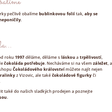
abalíme
rky pečlivě obalíme
bublinkovou folií
tak,
aby se
neponičily
.
a...
 od roku
1997
děláme, děláme s
láskou
a
trpělivostí
,
hle
čokoláda potřebuje
. Necháváme si na všem
záležet
, 
eshopu
Čokoládového království
můžete najít nejen
ralinky
z Vizovic, ale také
čokoládové figurky
či
.
vit také do našich sladkých prodejen a poznejte
esou
.