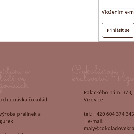
Vložením e-ma
Přihlásit se
ídání o
Čokoládové
ládě ve
království Vizo
ovicích
Palackého nám. 373,
 ochutnávka čokolád
Vizovice
 výroba pralinek a
tel.: +420 604 374 34
igurek
| e-mail:
maly@cokoladovekral