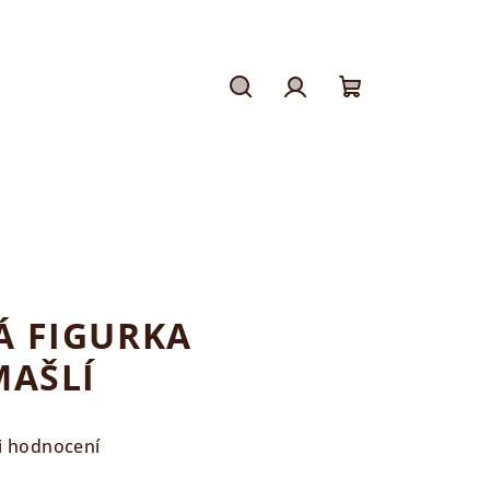
Hledat
Přihlášení
Nákupní
košík
 FIGURKA
MAŠLÍ
i hodnocení