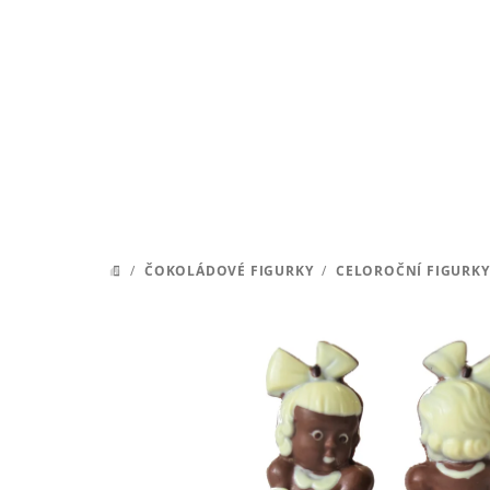
Přejít
na
obsah
/
ČOKOLÁDOVÉ FIGURKY
/
CELOROČNÍ FIGURKY
DOMŮ