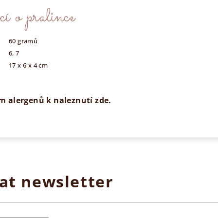
í o pralince
60 gramů
6, 7
17 x 6 x 4 cm
 alergenů k naleznutí zde.
at newsletter