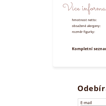
Více informac
hmotnost netto:
obsažené alergeny:
rozměr figurky:
Kompletní seznam
Odebír
E-mail