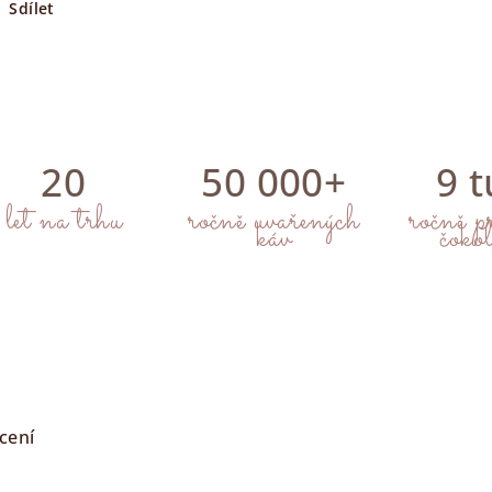
Sdílet
20
50 000+
9 
let na trhu
ročně uvařených
ročně p
káv
čoko
cení