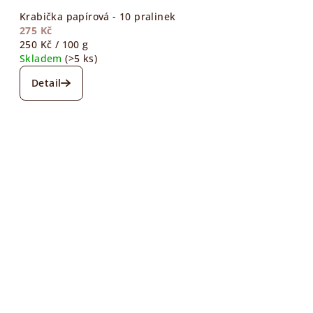
Krabička papírová - 10 pralinek
275 Kč
Měrná
250 Kč / 100 g
cena:
Skladem
(>5 ks)
Detail