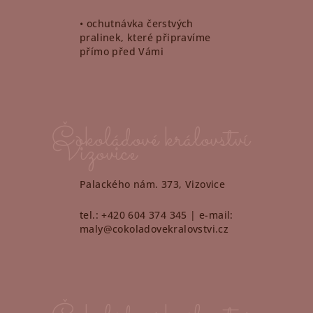
• ochutnávka čerstvých
pralinek, které připravíme
přímo před Vámi
Čokoládové království
Vizovice
Palackého nám. 373, Vizovice
tel.: +420 604 374 345 | e-mail:
maly@cokoladovekralovstvi.cz