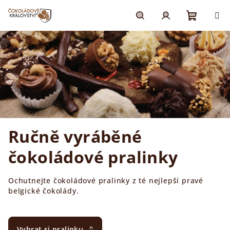
Přejít
na
obsah
Nákupn
Hledat
Přihlášení
košík
Ručně vyráběné
čokoládové pralinky
Ochutnejte čokoládové pralinky z té nejlepší pravé
belgické čokolády.
Vybrat si pralinku