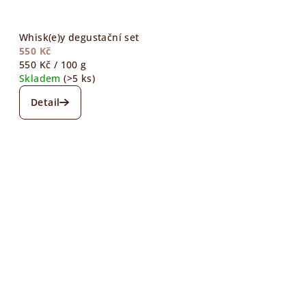
Whisk(e)y degustační set
550 Kč
Měrná
550 Kč / 100 g
cena:
Skladem
(>5 ks)
Detail