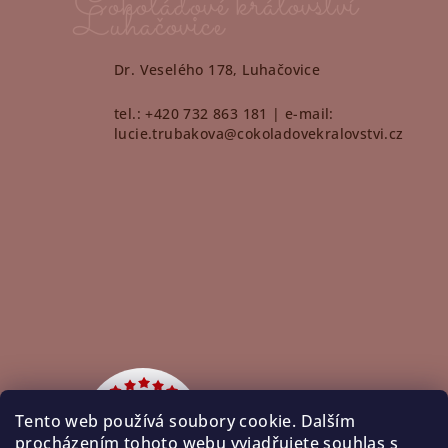
Čokoládové království
Luhačovice
Dr. Veselého 178, Luhačovice
tel.: +420 732 863 181 | e-mail:
lucie.trubakova@cokoladovekralovstvi.cz
Tento web používá soubory cookie. Dalším
procházením tohoto webu vyjadřujete souhlas s