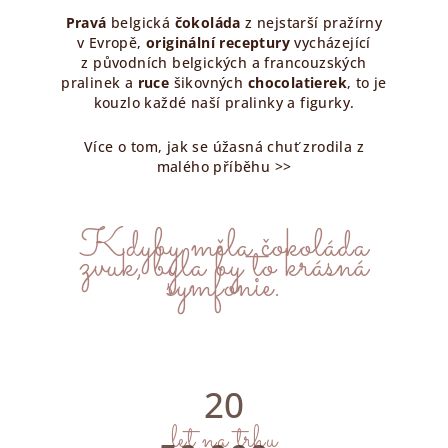
Pravá
belgická
čokoláda
z nejstarší pražírny
v Evropě,
originální receptury
vycházející
z původních belgických a francouzských
pralinek a
ruce
šikovných
chocolatierek
, to je
kouzlo každé naší pralinky a figurky.
Více o tom, jak se úžasná chuť zrodila z
malého příběhu >>
Kdyby měla čokoláda
zvuk, byla by to krásná
symfonie.
Č
o
20
k
let na trhu