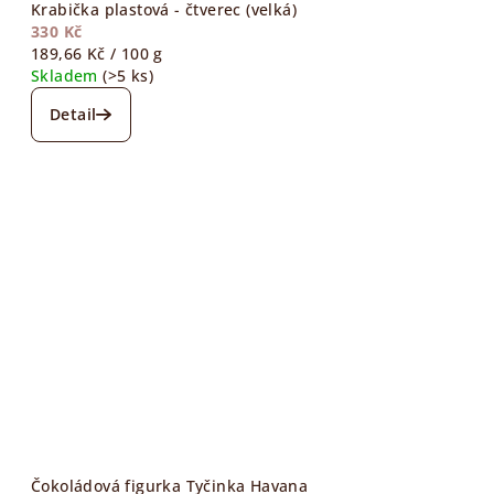
Krabička plastová - čtverec (velká)
330 Kč
Měrná
189,66 Kč / 100 g
cena:
Skladem
(>5 ks)
Detail
Čokoládová figurka Tyčinka Havana