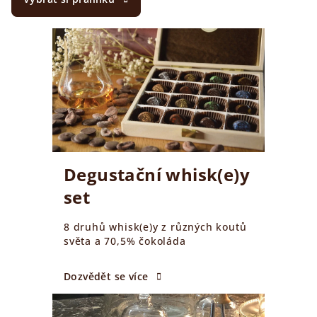
Degustační whisk(e)y
set
8 druhů whisk(e)y z různých koutů
světa a 70,5% čokoláda
Dozvědět se více