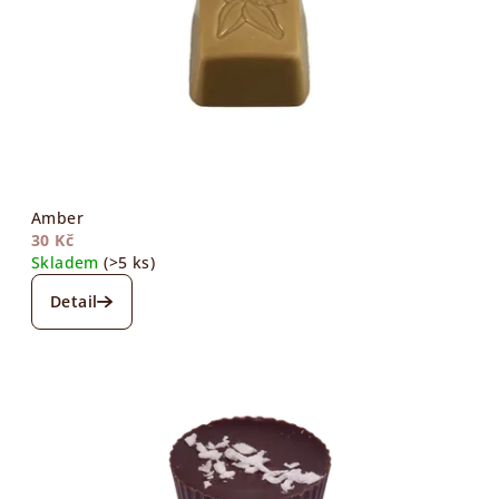
v
s
t
v
í
Amber
30 Kč
Skladem
(>5 ks)
Detail