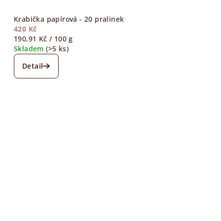
Krabička papírová - 20 pralinek
420 Kč
Měrná
190,91 Kč / 100 g
cena:
Skladem
(>5 ks)
Detail