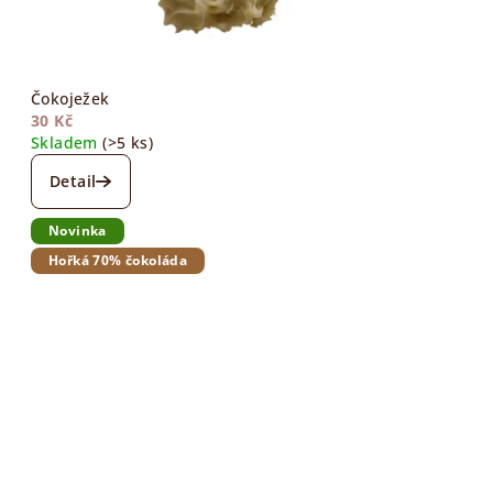
Čokoježek
30 Kč
Skladem
(>5 ks)
Detail
Novinka
Hořká 70% čokoláda