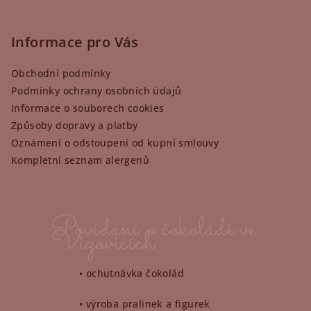
Z
á
p
Informace pro Vás
a
Obchodní podmínky
t
Podmínky ochrany osobních údajů
í
Informace o souborech cookies
Způsoby dopravy a platby
Oznámení o odstoupení od kupní smlouvy
Kompletní seznam alergenů
Povídání o čokoládě ve
Vizovicích
• ochutnávka čokolád
• výroba pralinek a figurek