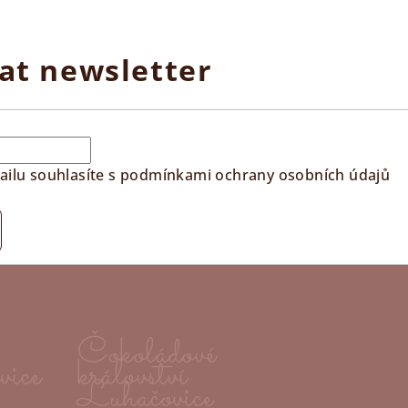
at newsletter
ilu souhlasíte s
podmínkami ochrany osobních údajů
Čokoládové
vice
království
Luhačovice