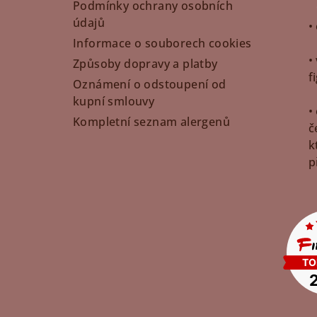
t
Podmínky ochrany osobních
údajů
•
í
Informace o souborech cookies
•
Způsoby dopravy a platby
f
Oznámení o odstoupení od
kupní smlouvy
•
Kompletní seznam alergenů
č
k
p