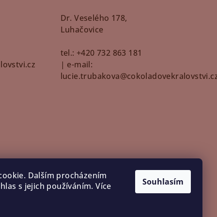
Dr. Veselého 178,
Luhačovice
5
tel.: +420 732 863 181
ovstvi.cz
| e-mail:
lucie.trubakova@cokoladovekralovstvi.c
cookie. Dalším procházením
Souhlasím
las s jejich používáním. Více