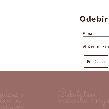
Odebír
E-mail
Vložením e-ma
Přihlásit se
ídání o
Čokoládové
ládě ve
království Vizo
ovicích