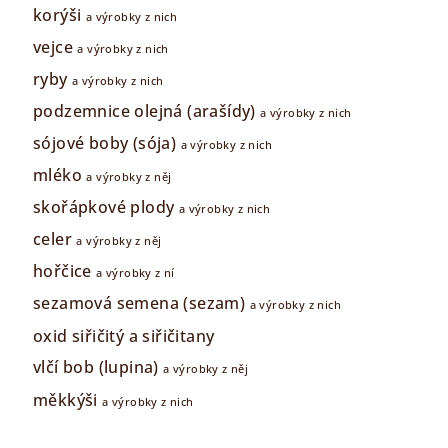
korýši
a výrobky z nich
vejce
a výrobky z nich
ryby
a výrobky z nich
podzemnice olejná (arašídy)
a výrobky z nich
sójové boby (sója)
a výrobky z nich
mléko
a výrobky z něj
skořápkové plody
a výrobky z nich
celer
a výrobky z něj
hořčice
a výrobky z ní
sezamová semena (sezam)
a výrobky z nich
oxid siřičitý a siřičitany
vlčí bob (lupina)
a výrobky z něj
měkkýši
a výrobky z nich