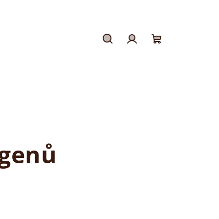
Hledat
Přihlášení
Nákupní
košík
rgenů