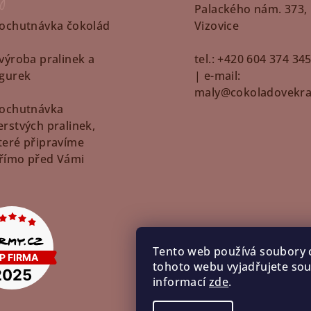
Palackého nám. 373,
 ochutnávka čokolád
Vizovice
 výroba pralinek a
tel.: +420 604 374 34
igurek
| e-mail:
maly@cokoladovekral
 ochutnávka
erstvých pralinek,
teré připravíme
římo před Vámi
Tento web používá soubory 
tohoto webu vyjadřujete souh
informací
zde
.