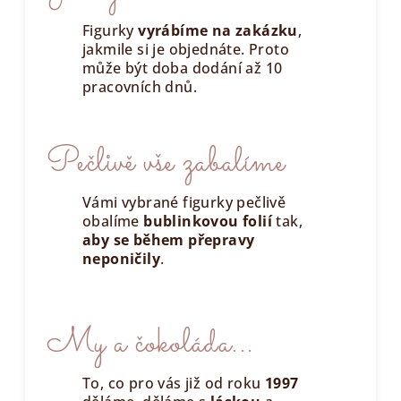
Figurky
vyrábíme na zakázku
,
jakmile si je objednáte. Proto
může být doba dodání až 10
pracovních dnů.
Pečlivě vše zabalíme
Vámi vybrané figurky pečlivě
obalíme
bublinkovou folií
tak,
aby se během přepravy
neponičily
.
My a čokoláda...
To, co pro vás již od roku
1997