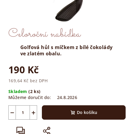
Celoroční nabídka
Golfová hůl s míčkem z bílé čokolády
ve zlatém obalu.
190 Kč
169,64 Kč bez DPH
Měrná
Skladem
(2 ks)
cena:
Můžeme doručit do:
24.8.2026
−
+
Do košíku