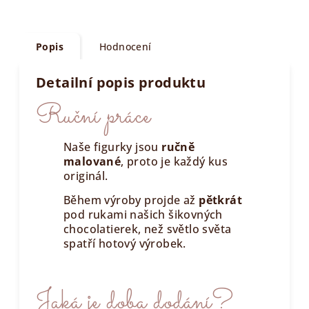
Popis
Hodnocení
Detailní popis produktu
Ruční práce
Naše figurky jsou
ručně
malované
, proto je každý kus
originál.
Během výroby projde až
pětkrát
pod rukami našich šikovných
chocolatierek, než světlo světa
spatří hotový výrobek.
Jaká je doba dodání?