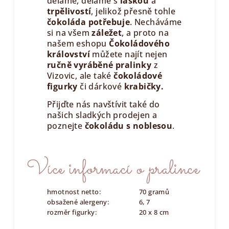
děláme, děláme s
láskou
a
trpělivostí
, jelikož přesně tohle
čokoláda potřebuje
. Necháváme
si na všem
záležet
, a proto na
našem eshopu
Čokoládového
království
můžete najít nejen
ručně vyráběné pralinky
z
Vizovic, ale také
čokoládové
figurky
či dárkové
krabičky.
Přijďte nás navštívit také do
našich sladkých prodejen a
poznejte
čokoládu s noblesou
.
Více informací o pralince
hmotnost netto:
70 gramů
obsažené alergeny:
6, 7
rozměr figurky:
20 x 8 cm