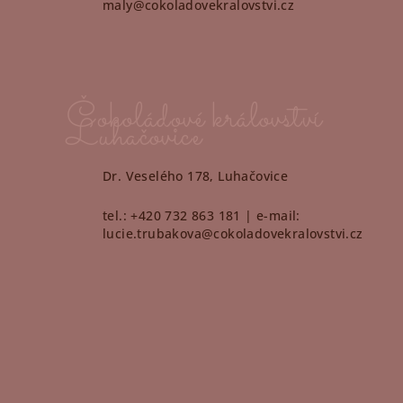
maly@cokoladovekralovstvi.cz
Čokoládové království
Luhačovice
Dr. Veselého 178, Luhačovice
tel.: +420 732 863 181 | e-mail:
lucie.trubakova@cokoladovekralovstvi.cz