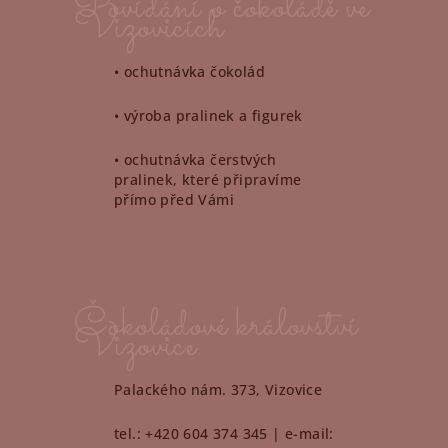
Povídání o čokoládě ve
Vizovicích
• ochutnávka čokolád
• výroba pralinek a figurek
• ochutnávka čerstvých
pralinek, které připravíme
přímo před Vámi
Čokoládové království
Vizovice
Palackého nám. 373, Vizovice
tel.: +420 604 374 345 | e-mail: