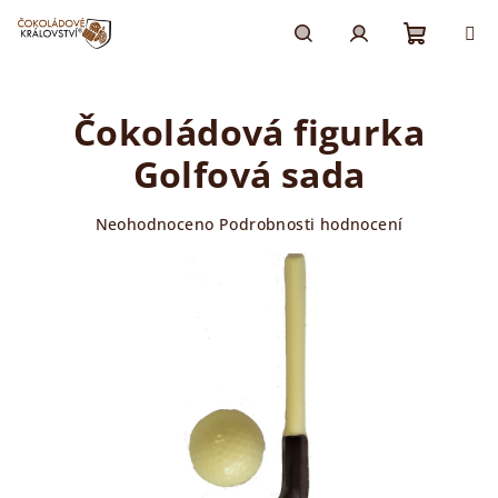
Přejít
na
obsah
Nákupn
Hledat
Přihlášení
Čokoládová figurka
košík
Golfová sada
Průměrné
Neohodnoceno
Podrobnosti hodnocení
hodnocení
produktu
je
0,0
z
5
hvězdiček.