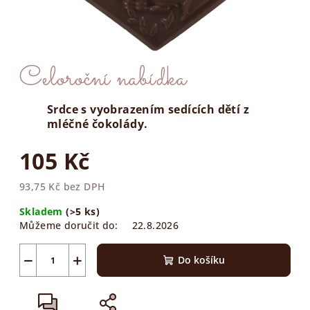
Celoroční nabídka
Srdce s vyobrazením sedících dětí z
mléčné čokolády.
105 Kč
93,75 Kč bez DPH
Měrná
Skladem
(>5 ks)
cena:
Můžeme doručit do:
22.8.2026
−
+
Do košíku