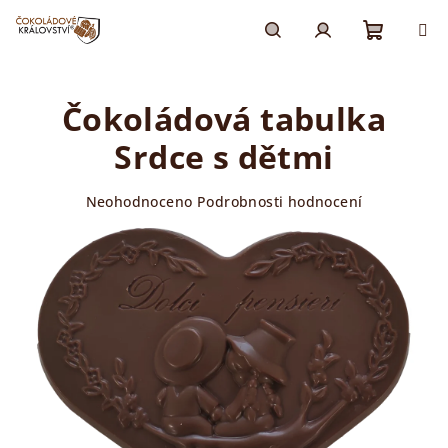
Přejít
na
obsah
Nákupn
Hledat
Přihlášení
Čokoládová tabulka
košík
Srdce s dětmi
Průměrné
Neohodnoceno
Podrobnosti hodnocení
hodnocení
produktu
je
0,0
z
5
hvězdiček.