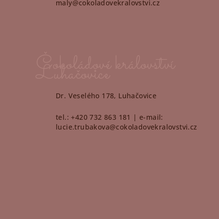
maly@cokoladovekralovstvi.cz
Čokoládové království
Luhačovice
Dr. Veselého 178, Luhačovice
tel.: +420 732 863 181 | e-mail:
lucie.trubakova@cokoladovekralovstvi.cz