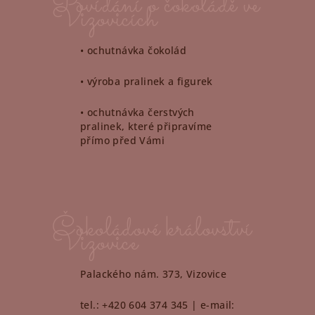
Povídání o čokoládě ve
Vizovicích
• ochutnávka čokolád
• výroba pralinek a figurek
• ochutnávka čerstvých
pralinek, které připravíme
přímo před Vámi
Čokoládové království
Vizovice
Palackého nám. 373, Vizovice
tel.: +420 604 374 345 | e-mail: