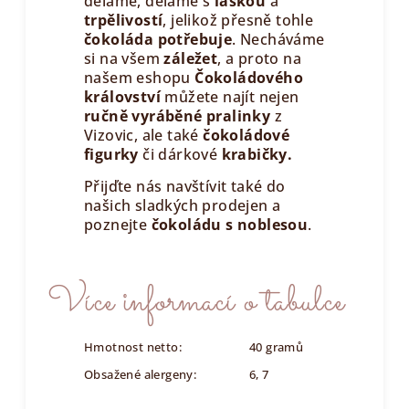
děláme, děláme s
láskou
a
trpělivostí
, jelikož přesně tohle
čokoláda potřebuje
. Necháváme
si na všem
záležet
, a proto na
našem eshopu
Čokoládového
království
můžete najít nejen
ručně vyráběné pralinky
z
Vizovic, ale také
čokoládové
figurky
či dárkové
krabičky.
Přijďte nás navštívit také do
našich sladkých prodejen a
poznejte
čokoládu s noblesou
.
Více informací o tabulce
Hmotnost netto:
40 gramů
Obsažené alergeny:
6, 7