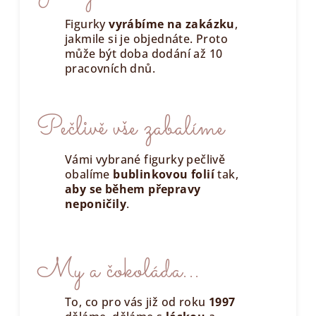
Figurky
vyrábíme na zakázku
,
jakmile si je objednáte. Proto
může být doba dodání až 10
pracovních dnů.
Pečlivě vše zabalíme
Vámi vybrané figurky pečlivě
obalíme
bublinkovou folií
tak,
aby se během přepravy
neponičily
.
My a čokoláda...
To, co pro vás již od roku
1997