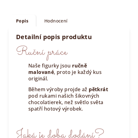
Popis
Hodnocení
Detailní popis produktu
Ruční práce
Naše figurky jsou
ručně
malované
, proto je každý kus
originál.
Během výroby projde až
pětkrát
pod rukami našich šikovných
chocolatierek, než světlo světa
spatří hotový výrobek.
Jaká je doba dodání?