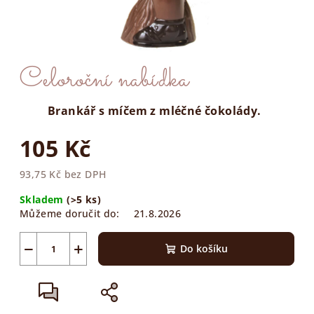
Celoroční nabídka
Brankář s míčem z mléčné čokolády.
105 Kč
93,75 Kč bez DPH
Měrná
Skladem
(>5 ks)
cena:
Můžeme doručit do:
21.8.2026
−
+
Do košíku