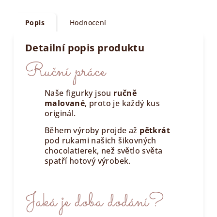
Popis
Hodnocení
Detailní popis produktu
Ruční práce
Naše figurky jsou
ručně
malované
, proto je každý kus
originál.
Během výroby projde až
pětkrát
pod rukami našich šikovných
chocolatierek, než světlo světa
spatří hotový výrobek.
Jaká je doba dodání?