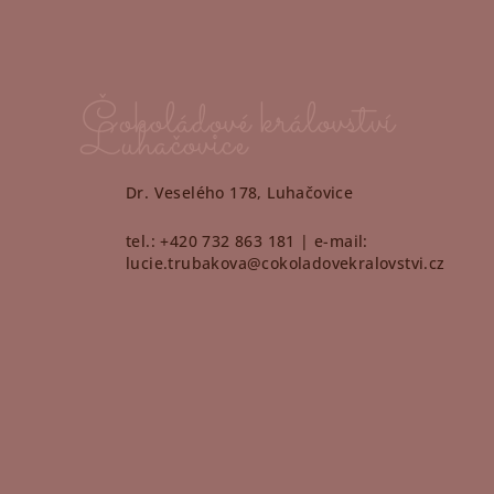
Čokoládové království
Luhačovice
Dr. Veselého 178, Luhačovice
tel.: +420 732 863 181 | e-mail:
lucie.trubakova@cokoladovekralovstvi.cz