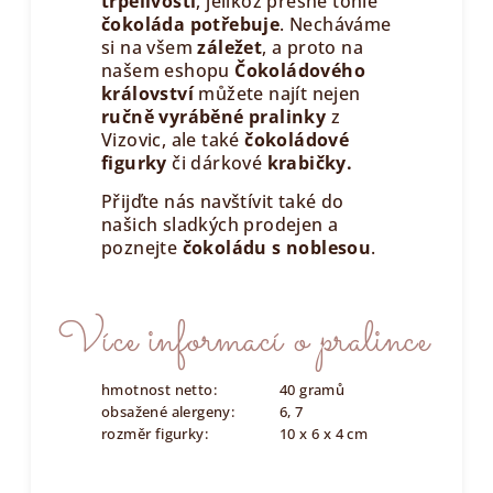
trpělivostí
, jelikož přesně tohle
čokoláda potřebuje
. Necháváme
si na všem
záležet
, a proto na
našem eshopu
Čokoládového
království
můžete najít nejen
ručně vyráběné pralinky
z
Vizovic, ale také
čokoládové
figurky
či dárkové
krabičky.
Přijďte nás navštívit také do
našich sladkých prodejen a
poznejte
čokoládu s noblesou
.
Více informací o pralince
hmotnost netto:
40 gramů
obsažené alergeny:
6, 7
rozměr figurky:
10 x 6 x 4 cm