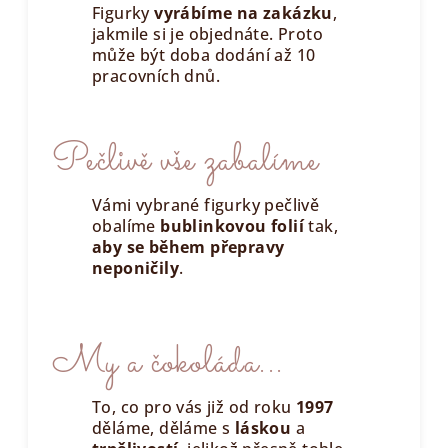
Figurky
vyrábíme na zakázku
,
jakmile si je objednáte. Proto
může být doba dodání až 10
pracovních dnů.
Pečlivě vše zabalíme
Vámi vybrané figurky pečlivě
obalíme
bublinkovou folií
tak,
aby se během přepravy
neponičily
.
My a čokoláda...
To, co pro vás již od roku
1997
děláme, děláme s
láskou
a