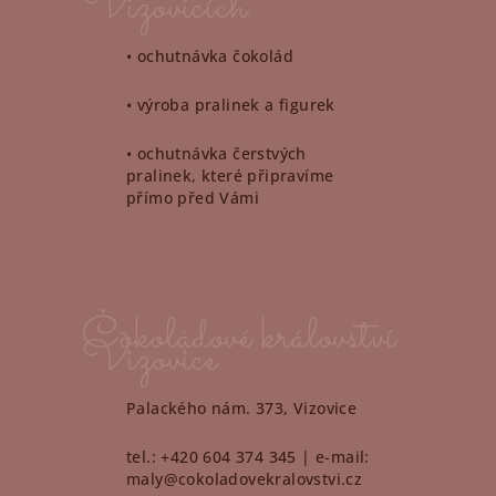
Vizovicích
• ochutnávka čokolád
• výroba pralinek a figurek
• ochutnávka čerstvých
pralinek, které připravíme
přímo před Vámi
Čokoládové království
Vizovice
Palackého nám. 373, Vizovice
tel.: +420 604 374 345 | e-mail:
maly@cokoladovekralovstvi.cz