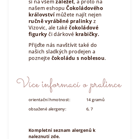
si na všem
záležet
, a proto na
našem eshopu
Čokoládového
království
můžete najít nejen
ručně vyráběné pralinky
z
Vizovic, ale také
čokoládové
figurky
či dárkové
krabičky.
Přijďte nás navštívit také do
našich sladkých prodejen a
poznejte
čokoládu s noblesou
.
Více informací o pralince
orientační hmotnost:
14 gramů
obsažené alergeny:
6, 7
Kompletní seznam alergenů k
naleznutí zde.