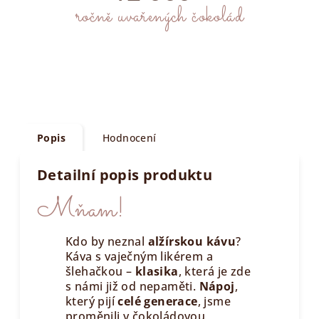
ročně uvařených čokolád
Popis
Hodnocení
Detailní popis produktu
Mňam!
Kdo by neznal
alžírskou kávu
?
Káva s vaječným likérem a
šlehačkou –
klasika
, která je zde
s námi již od nepaměti.
Nápoj
,
který pijí
celé generace
, jsme
proměnili v čokoládovou