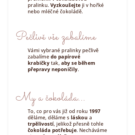
pralinku.
Vyzkoušejte
ji v hořké
nebo mléčné čokoládě.
Pečlivě vše zabalíme
Vámi vybrané pralinky pečlivě
zabalíme
do papírové
krabičky
tak,
aby se během
přepravy neponičily
.
My a čokoláda...
To, co pro vás již od roku
1997
děláme, děláme s
láskou
a
trpělivostí
, jelikož přesně tohle
čokoláda potřebuje
. Necháváme