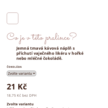
Co je v této pralince?
Jemná tmavá kávová náplň s
příchutí vaječného likéru v hořké
nebo mléčné čokoládě.
ČOKOLÁDA
21 Kč
18,75 Kč bez DPH
Měrná
Zvolte variantu
cena: