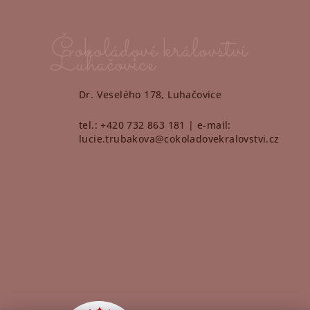
Čokoládové království
Luhačovice
Dr. Veselého 178, Luhačovice
tel.: +420 732 863 181 | e-mail:
lucie.trubakova@cokoladovekralovstvi.cz