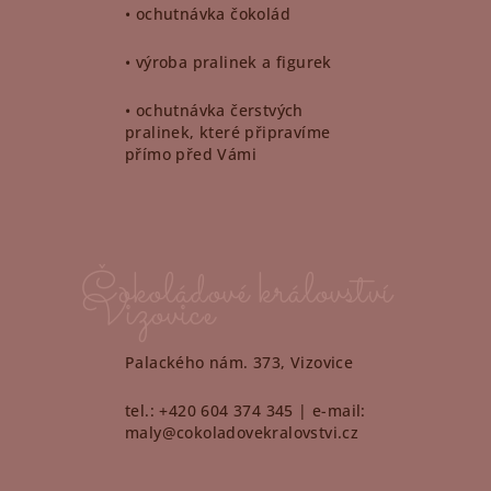
• ochutnávka čokolád
• výroba pralinek a figurek
• ochutnávka čerstvých
pralinek, které připravíme
přímo před Vámi
Čokoládové království
Vizovice
Palackého nám. 373, Vizovice
tel.: +420 604 374 345 | e-mail:
maly@cokoladovekralovstvi.cz